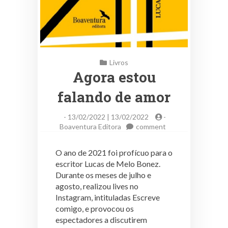
Livros
Agora estou
falando de amor
-
13/02/2022 | 13/02/2022
-
on
Boaventura Editora
comment
Agora
estou
O ano de 2021 foi profícuo para o
falando
escritor Lucas de Melo Bonez.
de
Durante os meses de julho e
amor
agosto, realizou lives no
Instagram, intituladas Escreve
comigo, e provocou os
espectadores a discutirem