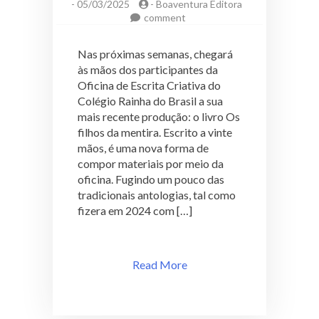
-
05/03/2025
-
Boaventura Editora
on
comment
“Os
filhos
Nas próximas semanas, chegará
da
às mãos dos participantes da
mentira”:
Oficina de Escrita Criativa do
novo
livro
Colégio Rainha do Brasil a sua
de
mais recente produção: o livro Os
Oficina
filhos da mentira. Escrito a vinte
mãos, é uma nova forma de
compor materiais por meio da
oficina. Fugindo um pouco das
tradicionais antologias, tal como
fizera em 2024 com […]
Read More