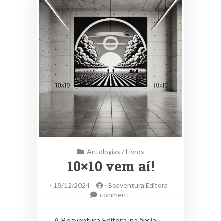
Antologias
/
Livros
10×10 vem aí!
-
18/12/2024
-
Boaventura Editora
on
comment
10×10
vem
A Boaventura Editora, na ânsia