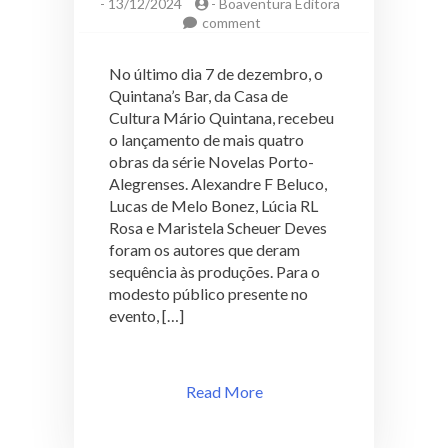
-
13/12/2024
-
Boaventura Editora
on
comment
As
novas
No último dia 7 de dezembro, o
Novelas
Quintana’s Bar, da Casa de
Porto-
Cultura Mário Quintana, recebeu
Alegrenses
o lançamento de mais quatro
obras da série Novelas Porto-
Alegrenses. Alexandre F Beluco,
Lucas de Melo Bonez, Lúcia RL
Rosa e Maristela Scheuer Deves
foram os autores que deram
sequência às produções. Para o
modesto público presente no
evento, […]
Read More